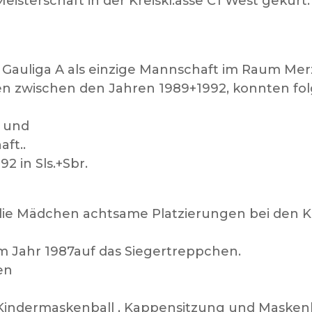
isterschaft in der Kreiskl.asse C1 West gekürt.
ie Gauliga A als einzige Mannschaft im Raum Mer
n zwischen den Jahren 1989+1992, konnten fol
a und
aft..
 in Sls.+Sbr.
die Mädchen achtsame Platzierungen bei den
im Jahr 1987auf das Siegertreppchen.
en
: Kindermaskenball , Kappensitzung und Masken