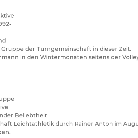
Aktive
1992-
nd
e Gruppe der Turngemeinschaft in dieser Zeit.
ermann in den Wintermonaten seitens der Volle
Gruppe
ive
ender Beliebtheit
aft Leichtathletik durch Rainer Anton im Aug
pen.