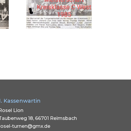
1. Kassenwartin
Rosel Lion
Taubenweg 18, 66701 Reimsbach
rosel-turnen@gmx.de