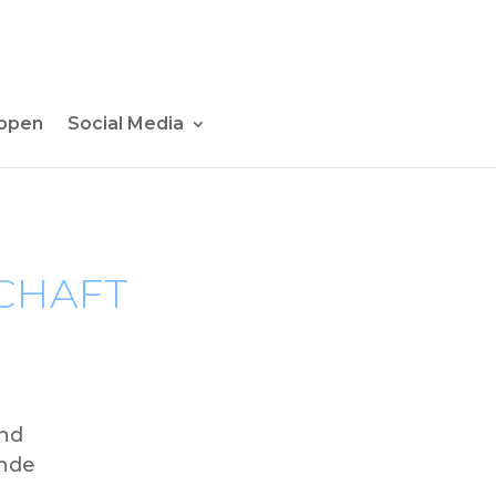
ppen
Social Media
CHAFT
und
nde