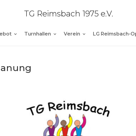
TG Reimsbach 1975 e.V.
ebot
Turnhallen
Verein
LG Reimsbach-O
lanung